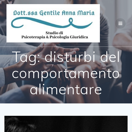
Salta
al
contenuto
Tag:
disturbi del
comportamento
alimentare