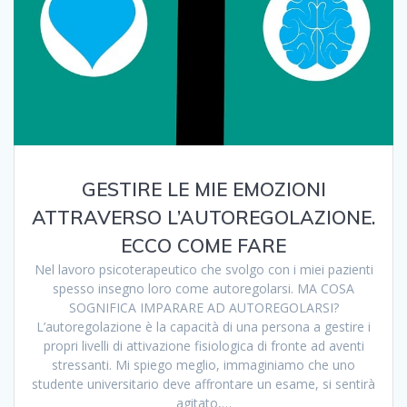
GESTIRE LE MIE EMOZIONI
ATTRAVERSO L’AUTOREGOLAZIONE.
ECCO COME FARE
Nel lavoro psicoterapeutico che svolgo con i miei pazienti
spesso insegno loro come autoregolarsi. MA COSA
SOGNIFICA IMPARARE AD AUTOREGOLARSI?
L’autoregolazione è la capacità di una persona a gestire i
propri livelli di attivazione fisiologica di fronte ad aventi
stressanti. Mi spiego meglio, immaginiamo che uno
studente universitario deve affrontare un esame, si sentirà
agitato,…