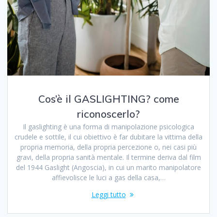
Cos’è il GASLIGHTING? come
riconoscerlo?
Il gaslighting è una forma di manipolazione psicologica
crudele e sottile, il cui obiettivo è far dubitare la vittima della
propria memoria, della propria percezione o, nei casi più
gravi, della propria sanità mentale. Il termine deriva dal film
del 1944 Gaslight (Angoscia), in cui un marito manipolatore
affievolisce le luci a gas della casa,…
Leggi tutto