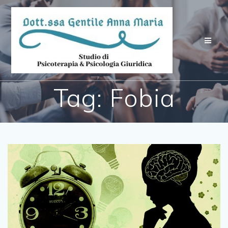
Salta
al
contenuto
Tag:
Fobia