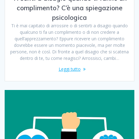
complimento? C’è una spiegazione
psicologica
Ti è mai capitato di arrossire o di sentirti a disagio quando
qualcuno ti fa un complimento o di non credere a
quell’apprezzamento? Eppure ricevere un complimento
dovrebbe essere un momento piacevole, ma per molte
persone, non è così. Di fronte a quel disagio che si scatena
dentro di te, tu come reagisci? Arrossisci, cambi…
Leggi tutto