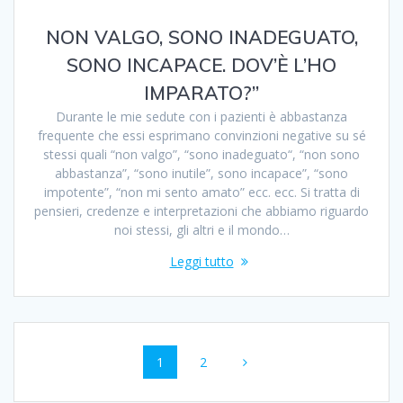
NON VALGO, SONO INADEGUATO,
SONO INCAPACE. DOV’È L’HO
IMPARATO?”
Durante le mie sedute con i pazienti è abbastanza
frequente che essi esprimano convinzioni negative su sé
stessi quali “non valgo”, “sono inadeguato“, “non sono
abbastanza”, “sono inutile”, sono incapace”, “sono
impotente”, “non mi sento amato” ecc. ecc. Si tratta di
pensieri, credenze e interpretazioni che abbiamo riguardo
noi stessi, gli altri e il mondo…
Leggi tutto
Navigazione
Pagina
1
Pagina
2
articoli