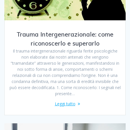
Trauma Intergenerazionale: come
riconoscerlo e superarlo
Il trauma intergenerazionale riguarda ferite psicologiche
non elaborate dai nostri antenati che vengono
“tramandate” attraverso le generazioni, manifestandosi in
noi sotto forma di ansie, comportamenti o schemi
relazionali di cui non comprendiamo l’origine. Non è una
condanna definitiva, ma una sorta di eredità invisibile che
può essere decodificata. 1. Come riconoscerlo: I segnali nel
presente…
Leggi tutto