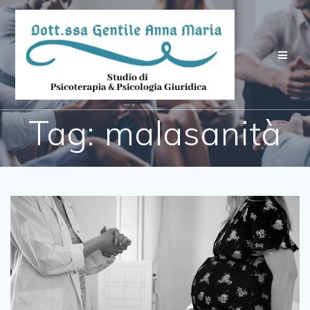
Salta
al
contenuto
Tag:
malasanità