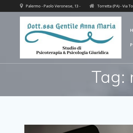
Salta
Palermo - Paolo Veronese, 13 -
Torretta (PA) - Via To
al
contenuto
P
Tag: