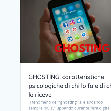
GHOSTING. caratteristiche
psicologiche di chi lo fa e di c
lo riceve
Il fenomeno del “ghosting” si è andando
sempre più sviluppando durante l’era digital