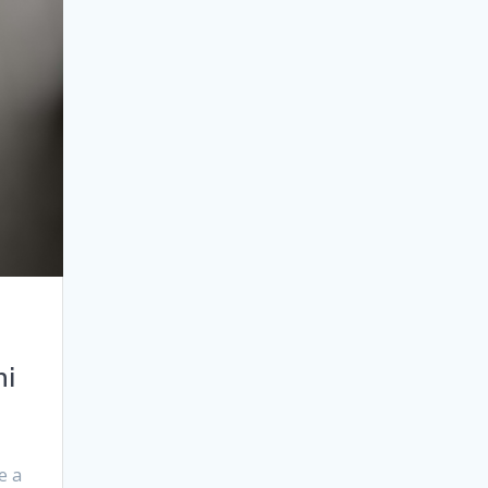
hi
e a