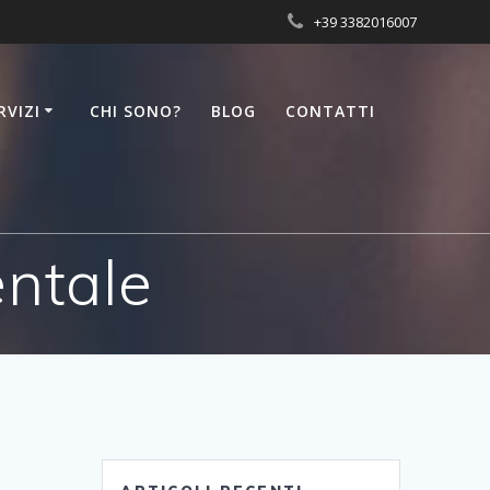
+39 3382016007
RVIZI
CHI SONO?
BLOG
CONTATTI
entale