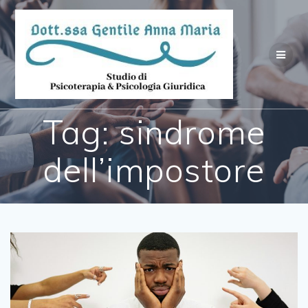
Salta
al
contenuto
Tag:
sindrome
dell’impostore