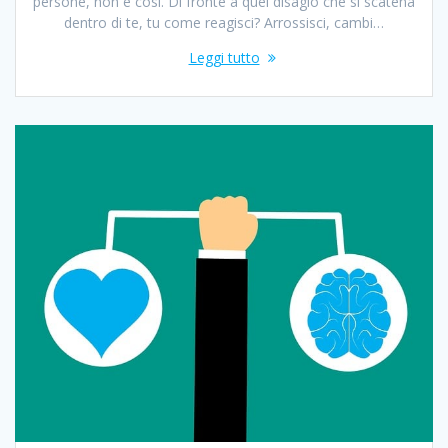
persone, non è così. Di fronte a quel disagio che si scatena
dentro di te, tu come reagisci? Arrossisci, cambi…
Leggi tutto