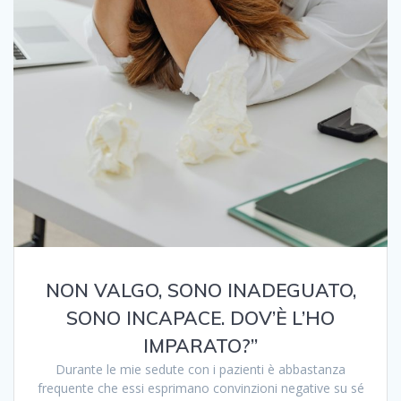
NON VALGO, SONO INADEGUATO,
SONO INCAPACE. DOV’È L’HO
IMPARATO?”
Durante le mie sedute con i pazienti è abbastanza
frequente che essi esprimano convinzioni negative su sé