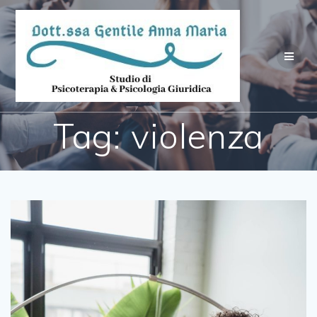
Salta
al
contenuto
Tag:
violenza