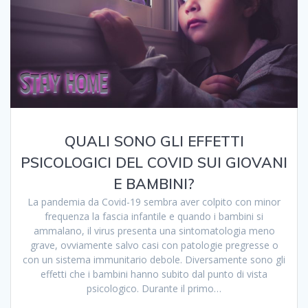
QUALI SONO GLI EFFETTI
PSICOLOGICI DEL COVID SUI GIOVANI
E BAMBINI?
La pandemia da Covid-19 sembra aver colpito con minor
frequenza la fascia infantile e quando i bambini si
ammalano, il virus presenta una sintomatologia meno
grave, ovviamente salvo casi con patologie pregresse o
con un sistema immunitario debole. Diversamente sono gli
effetti che i bambini hanno subito dal punto di vista
psicologico. Durante il primo…