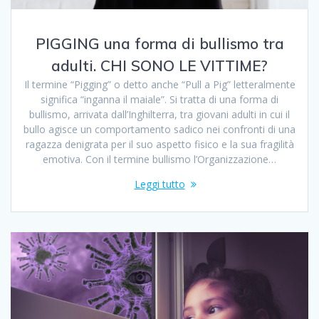
PIGGING una forma di bullismo tra
adulti. CHI SONO LE VITTIME?
Il termine “Pigging” o detto anche “Pull a Pig” letteralmente
significa “inganna il maiale”. Si tratta di una forma di
bullismo, arrivata dall’Inghilterra, tra giovani adulti in cui il
bullo agisce un comportamento sadico nei confronti di una
ragazza denigrata per il suo aspetto fisico e la sua fragilità
emotiva. Con il termine bullismo l’Organizzazione…
Leggi tutto