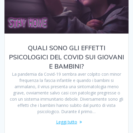
QUALI SONO GLI EFFETTI
PSICOLOGICI DEL COVID SUI GIOVANI
E BAMBINI?
La pandemia da Covid-19 sembra aver colpito con minor
frequenza la fascia infantile e quando i bambini si
ammalano, il virus presenta una sintomatologia meno
grave, ovviamente salvo casi con patologie pregresse o
con un sistema immunitario debole. Diversamente sono gli
effetti che i bambini hanno subito dal punto di vista
psicologico. Durante il primo…
Leggi tutto