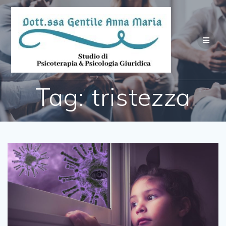
Salta
al
contenuto
Tag:
tristezza