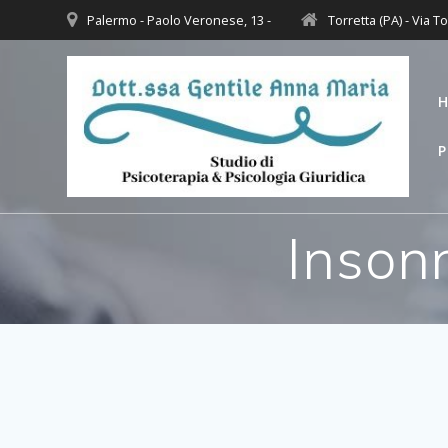
Salta
Palermo - Paolo Veronese, 13 -
Torretta (PA) - Via To
al
contenuto
P
Insonn