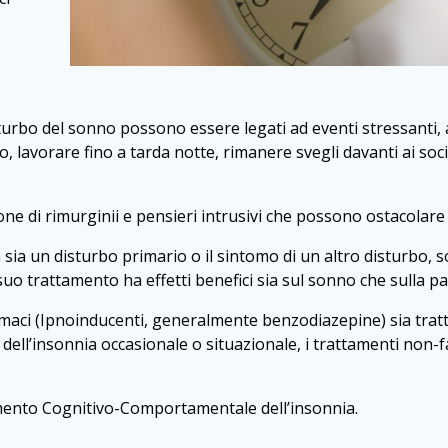
urbo del sonno possono essere legati ad eventi stressanti, a
o, lavorare fino a tarda notte, rimanere svegli davanti ai s
one di rimurginii e pensieri intrusivi che possono ostacolar
ia sia un disturbo primario o il sintomo di un altro disturbo, s
l suo trattamento ha effetti benefici sia sul sonno che sulla p
farmaci (Ipnoinducenti, generalmente benzodiazepine) sia tra
 dell’insonnia occasionale o situazionale, i trattamenti non-f
amento Cognitivo-Comportamentale dell’insonnia.