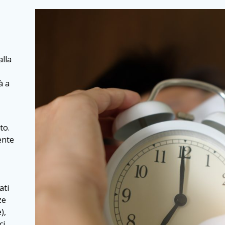
alla
à a
to.
ente
ati
ze
),
ci