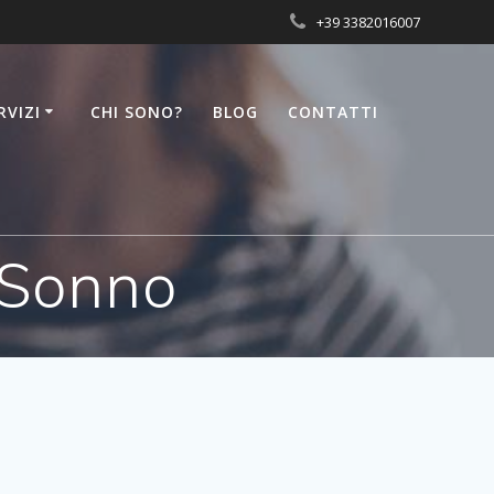
+39 3382016007
RVIZI
CHI SONO?
BLOG
CONTATTI
l Sonno