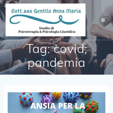
Salta
al
contenuto
Tag:
covid;
pandemia