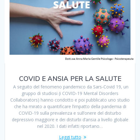
COVID E ANSIA PER LA SALUTE
A seguito del fenomeno pandemico da Sars-Covid 19, un
gruppo di studiosi (i COVID-19 Mental Disorders
Collaborators) hanno condotto e poi pubblicato uno studio
che ha mirato a quantificare l’impatto della pandemia di
COVID-19 sulla prevalenza e sull’onere del disturbo
depressivo maggiore e dei disturbi d’ansia a livello globale
nel 2020. I dati infatti riportano…
Leggi tutto