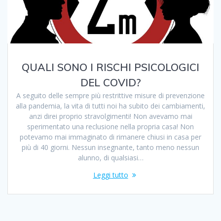
QUALI SONO I RISCHI PSICOLOGICI
DEL COVID?
A seguito delle sempre più restrittive misure di prevenzione
alla pandemia, la vita di tutti noi ha subito dei cambiamenti,
anzi direi proprio stravolgimenti! Non avevamo mai
sperimentato una reclusione nella propria casa! Non
potevamo mai immaginato di rimanere chiusi in casa per
più di 40 giorni. Nessun insegnante, tanto meno nessun
alunno, di qualsiasi…
Leggi tutto