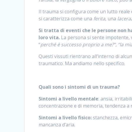
Il trauma si configura come un lutto reale 
si caratterizza come una
ferita
, una
lacera
Si tratta di eventi che le persone non h
loro vita.
La persona si sente impotente, v
“
perché è successo proprio a me?”, “la mia 
Questi vissuti rientrano all’interno di alcu
traumatico. Ma andiamo nello specifico.
Quali sono i sintomi di un trauma?
Sintomi a livello mentale
: ansia, irritabi
concentrazione e di memoria, tendenza a r
Sintomi a livello fisico:
stanchezza, emicra
mancanza d’aria.