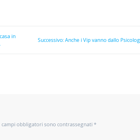
 casa in
Successivo:
Articolo
Anche i Vip vanno dallo Psicolog
.
successivo:
I campi obbligatori sono contrassegnati
*