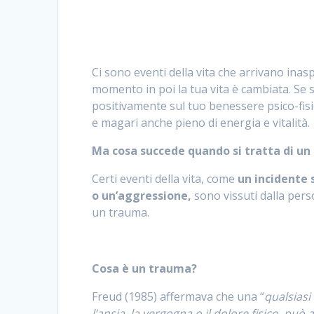
Ci sono eventi della vita che arrivano ina
momento in poi la tua vita è cambiata. Se si
positivamente sul tuo benessere psico-fisic
e magari anche pieno di energia e vitalità.
Ma cosa succede quando si tratta di u
Certi eventi della vita, come
un incidente 
o un’aggressione,
sono vissuti dalla per
un trauma.
Cosa è un trauma?
Freud (1985) affermava che una “
qualsiasi
l’ansia, la vergogna o il dolore fisico, può