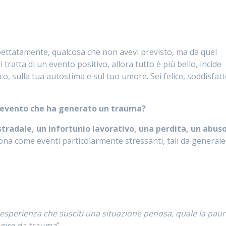
spettatamente, qualcosa che non avevi previsto, ma da quel
 tratta di un evento positivo, allora tutto è più bello, incide
o, sulla tua autostima e sul tuo umore. Sei felice, soddisfat
n evento che ha generato un trauma?
stradale, un infortunio lavorativo, una perdita,
un abus
sona come eventi particolarmente stressanti, tali da generale
 esperienza che susciti una situazione penosa, quale la paur
 agire da trauma
”.