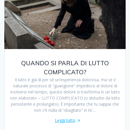
QUANDO SI PARLA DI LUTTO
COMPLICATO?
Il lutto è già di per sé un’esperienza dolorosa, ma se il
naturale processo di “guarigione” impedisce al dolore di
evolversi nel tempo, questo dolore si trasforma in un lutto
non elaborato – LUTTO COMPLICATO (o disturbo da lutto
persistente e prolungato). È importante che tu sappia che
non c’è nulla di “sbagliato” in te:…
Leggi tutto