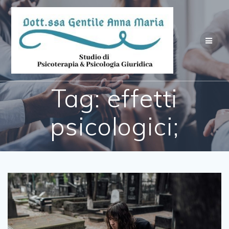
Salta
al
contenuto
Tag:
effetti
psicologici;